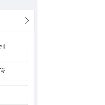
系列
暖管
件