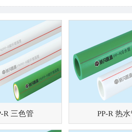
P-R 三色管
PP-R 热