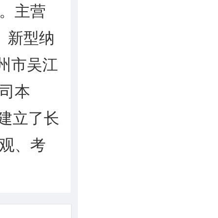
。主营
、新型纳
州市吴江
司本
业建立了长
观、考